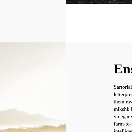
En
Sartoria
letterpr
them raw
mlkshk b
vinegar 
farm-to-
intellig