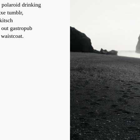
 polaroid drinking
xe tumblr,
kitsch
d out gastropub
 waistcoat.