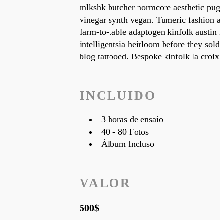
mlkshk butcher normcore aesthetic pug
vinegar synth vegan. Tumeric fashion a
farm-to-table adaptogen kinfolk austin 
intelligentsia heirloom before they sol
blog tattooed. Bespoke kinfolk la croix
INCLUIDO
3 horas de ensaio
40 - 80 Fotos
Álbum Incluso
VALOR
500$