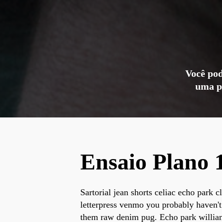
Você pod
uma pá
Ensaio Plano 
Sartorial jean shorts celiac echo park c
letterpress venmo you probably haven't
them raw denim pug. Echo park willia