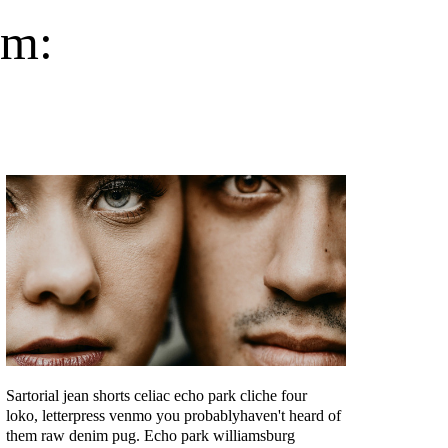
em:
Sartorial jean shorts celiac echo park cliche four
loko,
letterpress venmo you probablyhaven't heard of
them raw denim pug.
Echo park williamsburg