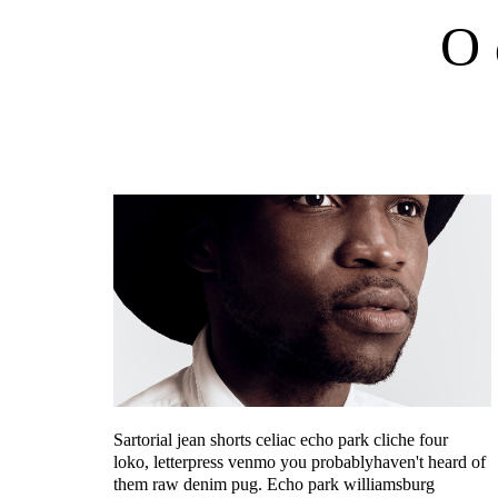
O 
Sartorial jean shorts celiac echo park cliche four
loko,
letterpress venmo you probablyhaven't heard of
them raw denim pug.
Echo park williamsburg