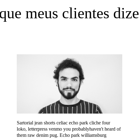
que meus clientes diz
Sartorial jean shorts celiac echo park cliche four
loko,
letterpress venmo you probablyhaven't heard of
them raw denim pug.
Echo park williamsburg