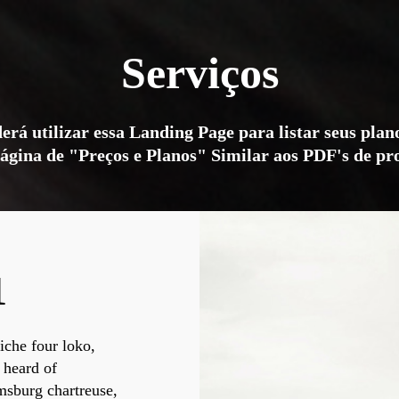
Serviços
erá utilizar essa Landing Page para listar seus plano
gina de "Preços e Planos" Similar aos PDF's de pr
1
liche four loko,
 heard of
msburg chartreuse,