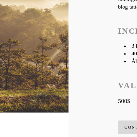
blog tat
INC
3 
40
Ál
VA
500$
CON