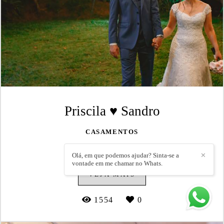
Priscila ♥ Sandro
CASAMENTOS
Casa Acoty
Olá, em que podemos ajudar? Sinta-se a
✕
vontade em me chamar no Whats.
VEJA MAIS
1554
0